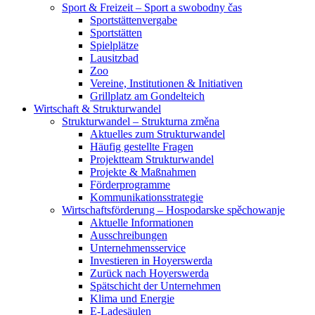
Sport & Freizeit – Sport a swobodny čas
Sportstättenvergabe
Sportstätten
Spielplätze
Lausitzbad
Zoo
Vereine, Institutionen & Initiativen
Grillplatz am Gondelteich
Wirtschaft & Strukturwandel
Strukturwandel – Strukturna změna
Aktuelles zum Strukturwandel
Häufig gestellte Fragen
Projektteam Strukturwandel
Projekte & Maßnahmen
Förderprogramme
Kommunikationsstrategie
Wirtschaftsförderung – Hospodarske spěchowanje
Aktuelle Informationen
Ausschreibungen
Unternehmensservice
Investieren in Hoyerswerda
Zurück nach Hoyerswerda
Spätschicht der Unternehmen
Klima und Energie
E-Ladesäulen