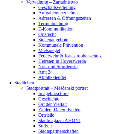
Verwaltung – Zarjadnistwo
Geschäftsverteilung
Aufgabenverzeichnis
Adressen & Öffnungszeiten
Terminbuchung
E-Kommunikation
Ortsrecht
Stellenangebote
Kommunale Prävention
Mietspiegel
Feuerwehr & Katastrophenschutz
Heiraten in Hoyerswerda
Not- und Stördienste
Amt 24
Abfallkalender
Stadtleben
Stadtportrait – Měšćanski portret
Imagebroschüre
Geschichte
Ort der Vielfalt
Zahlen, Daten, Fakten
Ortsteile
Stadtmagazin AHOY!
Sorben
Städtepartnerschaften