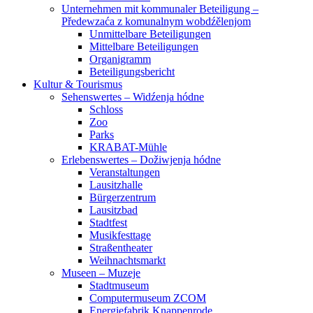
Unternehmen mit kommunaler Beteiligung –
Předewzaća z komunalnym wobdźělenjom
Unmittelbare Beteiligungen
Mittelbare Beteiligungen
Organigramm
Beteiligungsbericht
Kultur & Tourismus
Sehenswertes – Widźenja hódne
Schloss
Zoo
Parks
KRABAT-Mühle
Erlebenswertes – Dožiwjenja hódne
Veranstaltungen
Lausitzhalle
Bürgerzentrum
Lausitzbad
Stadtfest
Musikfesttage
Straßentheater
Weihnachtsmarkt
Museen – Muzeje
Stadtmuseum
Computermuseum ZCOM
Energiefabrik Knappenrode