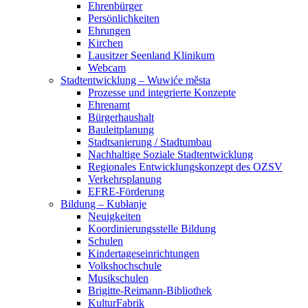
Ehrenbürger
Persönlichkeiten
Ehrungen
Kirchen
Lausitzer Seenland Klinikum
Webcam
Stadtentwicklung – Wuwiće města
Prozesse und integrierte Konzepte
Ehrenamt
Bürgerhaushalt
Bauleitplanung
Stadtsanierung / Stadtumbau
Nachhaltige Soziale Stadtentwicklung
Regionales Entwicklungskonzept des OZSV
Verkehrsplanung
EFRE-Förderung
Bildung – Kubłanje
Neuigkeiten
Koordinierungsstelle Bildung
Schulen
Kindertageseinrichtungen
Volkshochschule
Musikschulen
Brigitte-Reimann-Bibliothek
KulturFabrik