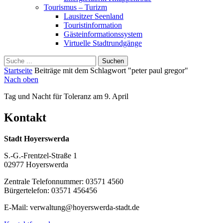
Tourismus – Turizm
Lausitzer Seenland
Touristinformation
Gästeinformationssystem
Virtuelle Stadtrundgänge
Suche
Schliessen
für:
Startseite
Beiträge mit dem Schlagwort "peter paul gregor"
Nach oben
Tag und Nacht für Toleranz am 9. April
Kontakt
Stadt Hoyerswerda
S.-G.-Frentzel-Straße 1
02977 Hoyerswerda
Zentrale Telefonnummer: 03571 4560
Bürgertelefon: 03571 456456
E-Mail: verwaltung@hoyerswerda-stadt.de