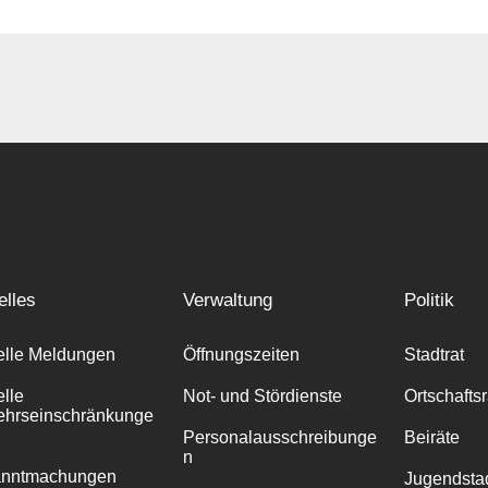
elles
Verwaltung
Politik
elle Meldungen
Öffnungszeiten
Stadtrat
elle
Not- und Stördienste
Ortschafts
ehrseinschränkunge
Personalausschreibunge
Beiräte
n
anntmachungen
Jugendstad