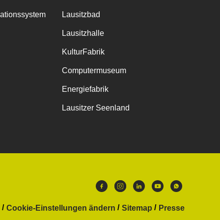
mationssystem
Lausitzbad
Lausitzhalle
KulturFabrik
Computermuseum
Energiefabrik
Lausitzer Seenland
Cookie-Einstellungen ändern
Sitemap
Presse