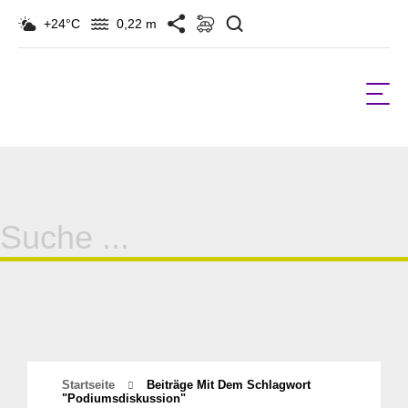
Suchen
+24°C
0,22 m
Suche
für:
Startseite
Beiträge Mit Dem Schlagwort
"Podiumsdiskussion"