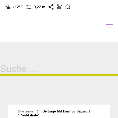
Suchen
+12°C
0,22 m
Suche
für:
Startseite
Beiträge Mit Dem Schlagwort
"Post-Filiale"