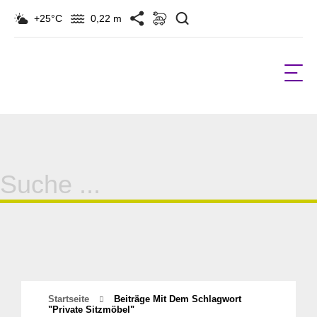
Suchen
+25°C
0,22 m
Suche
für:
Startseite
Beiträge Mit Dem Schlagwort
"private Sitzmöbel"