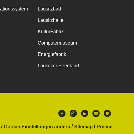
mationssystem
Lausitzbad
Lausitzhalle
KulturFabrik
Computermuseum
Energiefabrik
Lausitzer Seenland
Cookie-Einstellungen ändern
Sitemap
Presse