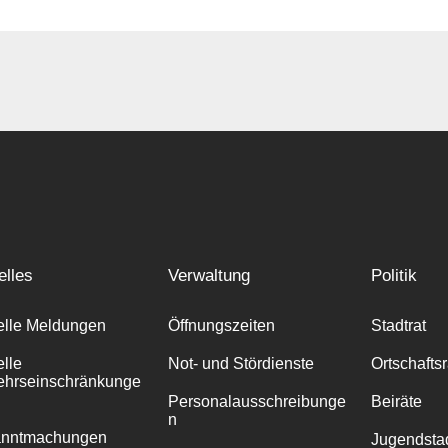
elles
Verwaltung
Politik
elle Meldungen
Öffnungszeiten
Stadtrat
elle
Not- und Stördienste
Ortschafts
ehrseinschränkunge
Personalausschreibunge
Beiräte
n
anntmachungen
Jugendstad