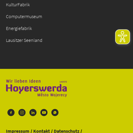
KulturFabrik
Computermuseum
Energiefabrik
Lausitzer Seenland
Impressum
Kontakt
Datenschutz