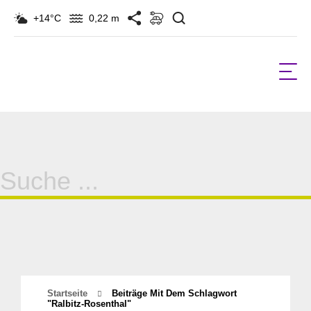
Suchen
+14°C
0,22 m
Suche
für:
Startseite
Beiträge Mit Dem Schlagwort
"ralbitz-Rosenthal"