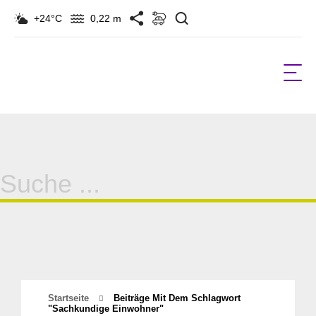
Suchen
+24°C
0,22 m
Suche
für:
Startseite
Beiträge Mit Dem Schlagwort
"sachkundige Einwohner"