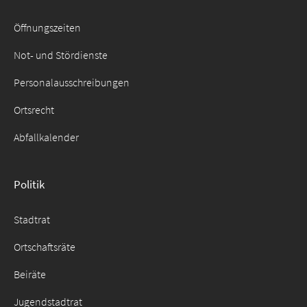
Suche
für:
Öffnungszeiten
Not- und Stördienste
Personalausschreibungen
Ortsrecht
Abfallkalender
Politik
Stadtrat
Ortschaftsräte
Beiräte
Jugendstadtrat