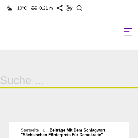
Suchen
+19°C
0,21 m
Suche
für:
Startseite
Beiträge Mit Dem Schlagwort
"Sächsischen Förderpreis Für Demokratie"