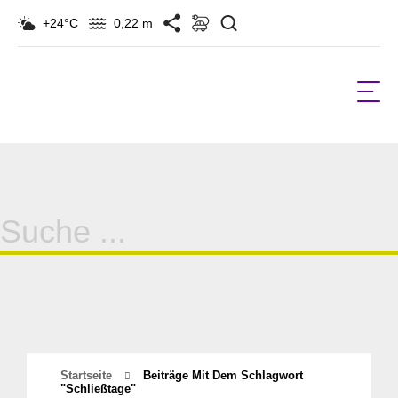
Suchen
+24°C
0,22 m
Suche
für:
Startseite
Beiträge Mit Dem Schlagwort
"Schließtage"