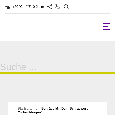
Suchen
+20°C
0,21 m
Suche
für:
Startseite
Beiträge Mit Dem Schlagwort
"Schwibbogen"