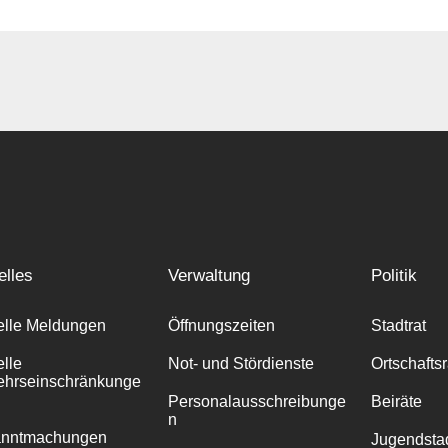
elles
Verwaltung
Politik
elle Meldungen
Öffnungszeiten
Stadtrat
elle
Not- und Stördienste
Ortschafts
ehrseinschränkunge
Personalausschreibunge
Beiräte
n
anntmachungen
Jugendstad