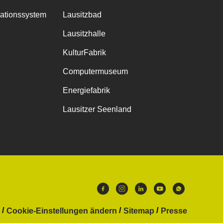
mationssystem
Lausitzbad
Lausitzhalle
KulturFabrik
Computermuseum
Energiefabrik
Lausitzer Seenland
Cookie-Einstellungen ändern
Sitemap
Presse