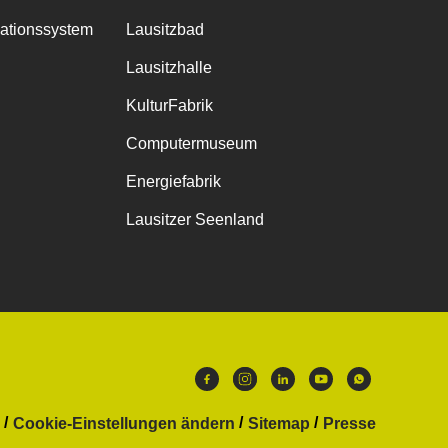
mationssystem
Lausitzbad
Lausitzhalle
KulturFabrik
Computermuseum
Energiefabrik
Lausitzer Seenland
Cookie-Einstellungen ändern
Sitemap
Presse