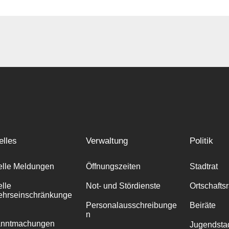
elles
Verwaltung
Politik
elle Meldungen
Öffnungszeiten
Stadtrat
elle
Not- und Stördienste
Ortschafts
ehrseinschränkunge
Personalausschreibunge
Beiräte
n
anntmachungen
Jugendstad