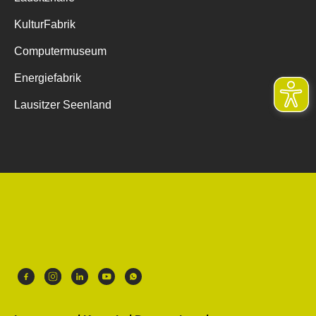
KulturFabrik
Computermuseum
Energiefabrik
Lausitzer Seenland