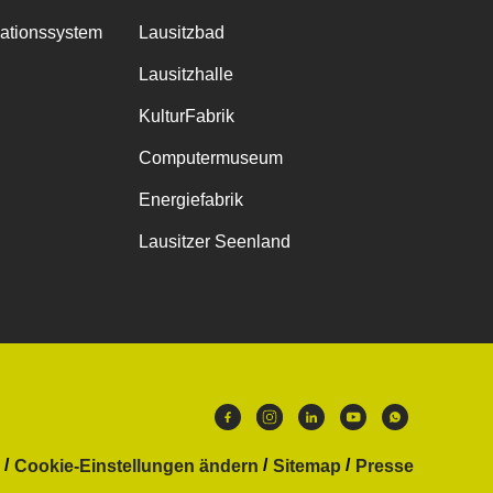
mationssystem
Lausitzbad
Lausitzhalle
KulturFabrik
Computermuseum
Energiefabrik
Lausitzer Seenland
Cookie-Einstellungen ändern
Sitemap
Presse