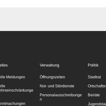
elles
Verwaltung
Politik
elle Meldungen
Öffnungszeiten
Stadtrat
elle
Not- und Stördienste
Ortschafts
ehrseinschränkunge
Personalausschreibunge
Beiräte
n
anntmachungen
Jugendstad