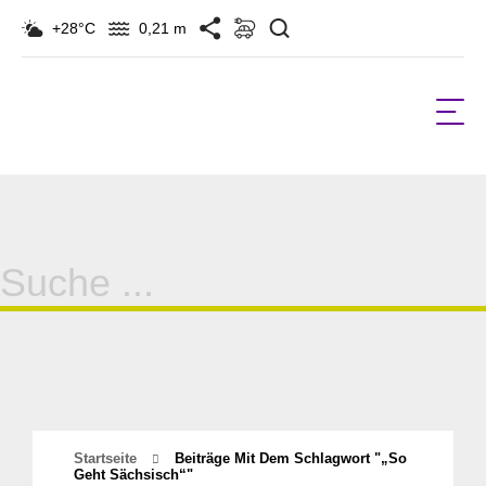
Suchen
+28°C
0,21 m
Suche
für:
Startseite
Beiträge Mit Dem Schlagwort "„So
Geht Sächsisch“"