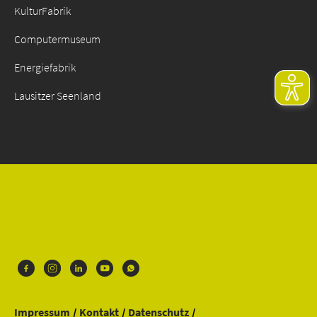
KulturFabrik
Computermuseum
Energiefabrik
Lausitzer Seenland
Impressum
Kontakt
Datenschutz