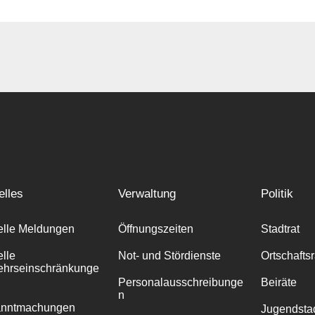
elles
Verwaltung
Politik
elle Meldungen
Öffnungszeiten
Stadtrat
elle
Not- und Stördienste
Ortschafts
ehrseinschränkunge
Personalausschreibunge
Beiräte
n
anntmachungen
Jugendstad