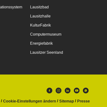
mationssystem
Lausitzbad
Lausitzhalle
KulturFabrik
Computermuseum
Energiefabrik
Lausitzer Seenland
Cookie-Einstellungen ändern
Sitemap
Presse