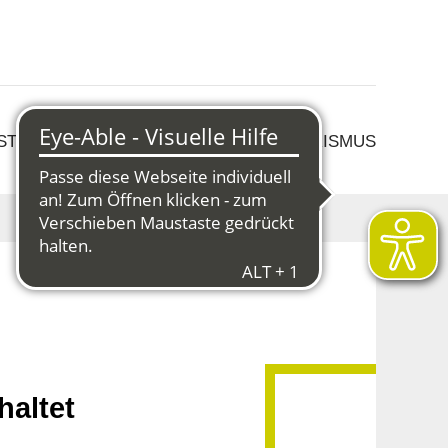
 STRUKTURWANDEL
KULTUR & TOURISMUS
altet