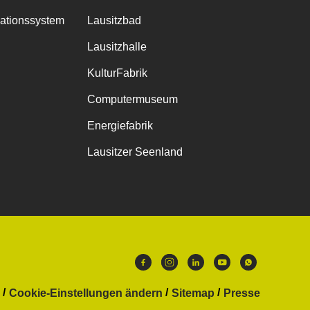
mationssystem
Lausitzbad
Lausitzhalle
KulturFabrik
Computermuseum
Energiefabrik
Lausitzer Seenland
Cookie-Einstellungen ändern
Sitemap
Presse