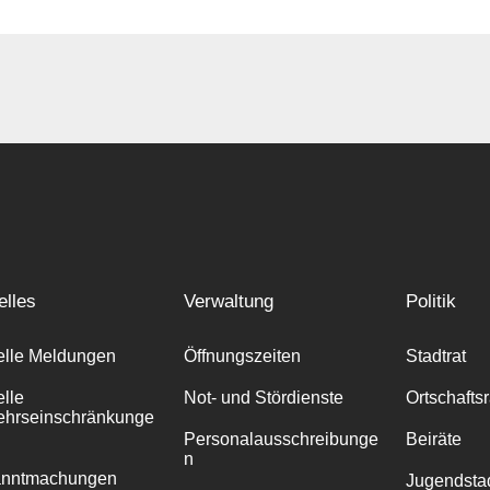
elles
Verwaltung
Politik
elle Meldungen
Öffnungszeiten
Stadtrat
elle
Not- und Stördienste
Ortschafts
ehrseinschränkunge
Personalausschreibunge
Beiräte
n
anntmachungen
Jugendstad