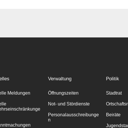
elles
Verwaltung
Politik
elle Meldungen
Öffnungszeiten
Stadtrat
elle
Not- und Stördienste
Ortschafts
ehrseinschränkunge
Personalausschreibunge
Beiräte
n
anntmachungen
Jugendstad