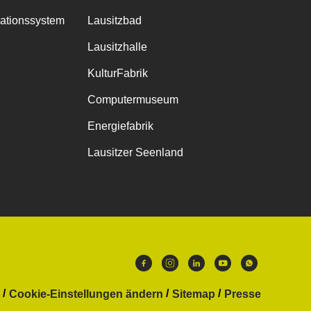
mationssystem
Lausitzbad
Lausitzhalle
KulturFabrik
Computermuseum
Energiefabrik
Lausitzer Seenland
Cookie-Einstellungen ändern
Sitemap
Presse