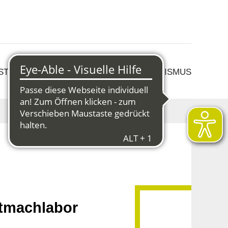
 STRUKTURWANDEL
KULTUR & TOURISMUS
itmachlabor