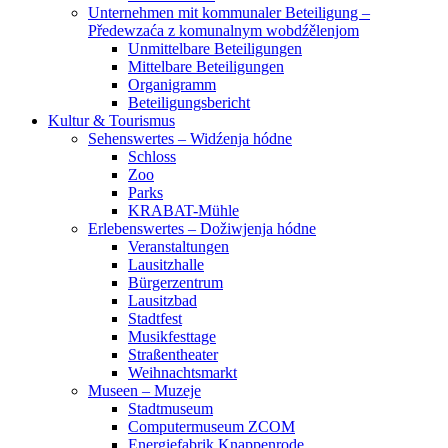
Unternehmen mit kommunaler Beteiligung –
Předewzaća z komunalnym wobdźělenjom
Unmittelbare Beteiligungen
Mittelbare Beteiligungen
Organigramm
Beteiligungsbericht
Kultur & Tourismus
Sehenswertes – Widźenja hódne
Schloss
Zoo
Parks
KRABAT-Mühle
Erlebenswertes – Dožiwjenja hódne
Veranstaltungen
Lausitzhalle
Bürgerzentrum
Lausitzbad
Stadtfest
Musikfesttage
Straßentheater
Weihnachtsmarkt
Museen – Muzeje
Stadtmuseum
Computermuseum ZCOM
Energiefabrik Knappenrode