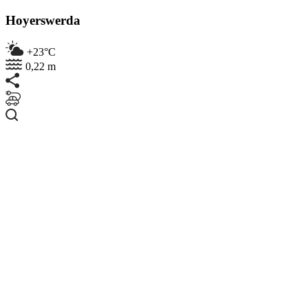
Hoyerswerda
+23°C
0,22 m
Suchen