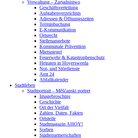
Verwaltung – Zarjadnistwo
Geschäftsverteilung
Aufgabenverzeichnis
Adressen & Öffnungszeiten
Terminbuchung
E-Kommunikation
Ortsrecht
Stellenangebote
Kommunale Prävention
Mietspiegel
Feuerwehr & Katastrophenschutz
Heiraten in Hoyerswerda
Not- und Stördienste
Amt 24
Abfallkalender
Stadtleben
Stadtportrait – Měšćanski portret
Imagebroschüre
Geschichte
Ort der Vielfalt
Zahlen, Daten, Fakten
Ortsteile
Stadtmagazin AHOY!
Sorben
Städtepartnerschaften