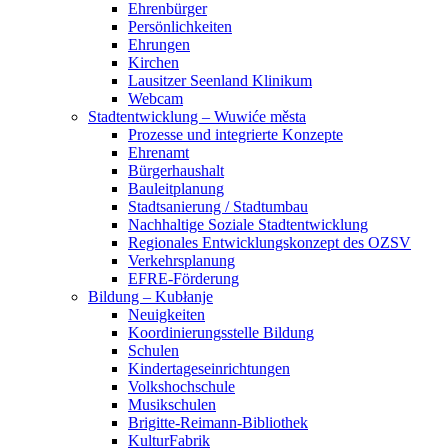
Ehrenbürger
Persönlichkeiten
Ehrungen
Kirchen
Lausitzer Seenland Klinikum
Webcam
Stadtentwicklung – Wuwiće města
Prozesse und integrierte Konzepte
Ehrenamt
Bürgerhaushalt
Bauleitplanung
Stadtsanierung / Stadtumbau
Nachhaltige Soziale Stadtentwicklung
Regionales Entwicklungskonzept des OZSV
Verkehrsplanung
EFRE-Förderung
Bildung – Kubłanje
Neuigkeiten
Koordinierungsstelle Bildung
Schulen
Kindertageseinrichtungen
Volkshochschule
Musikschulen
Brigitte-Reimann-Bibliothek
KulturFabrik