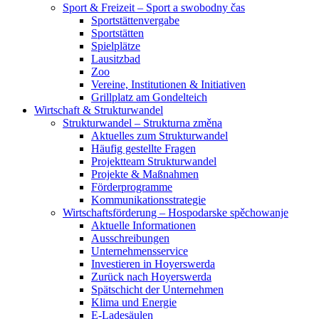
Sport & Freizeit – Sport a swobodny čas
Sportstättenvergabe
Sportstätten
Spielplätze
Lausitzbad
Zoo
Vereine, Institutionen & Initiativen
Grillplatz am Gondelteich
Wirtschaft & Strukturwandel
Strukturwandel – Strukturna změna
Aktuelles zum Strukturwandel
Häufig gestellte Fragen
Projektteam Strukturwandel
Projekte & Maßnahmen
Förderprogramme
Kommunikationsstrategie
Wirtschaftsförderung – Hospodarske spěchowanje
Aktuelle Informationen
Ausschreibungen
Unternehmensservice
Investieren in Hoyerswerda
Zurück nach Hoyerswerda
Spätschicht der Unternehmen
Klima und Energie
E-Ladesäulen