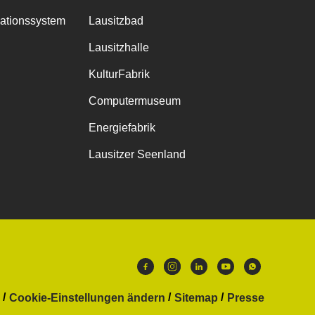
mationssystem
Lausitzbad
Lausitzhalle
KulturFabrik
Computermuseum
Energiefabrik
Lausitzer Seenland
Cookie-Einstellungen ändern
Sitemap
Presse