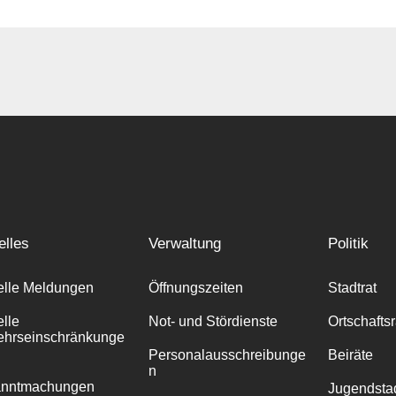
elles
Verwaltung
Politik
elle Meldungen
Öffnungszeiten
Stadtrat
elle
Not- und Stördienste
Ortschafts
ehrseinschränkunge
Personalausschreibunge
Beiräte
n
anntmachungen
Jugendstad