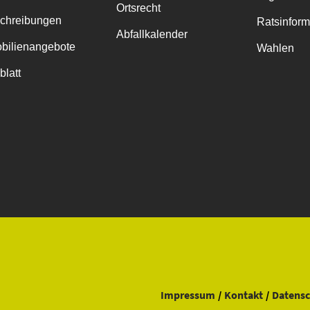
Ortsrecht
chreibungen
Ratsinfor
Abfallkalender
bilienangebote
Wahlen
blatt
Impressum
Kontakt
Datensc