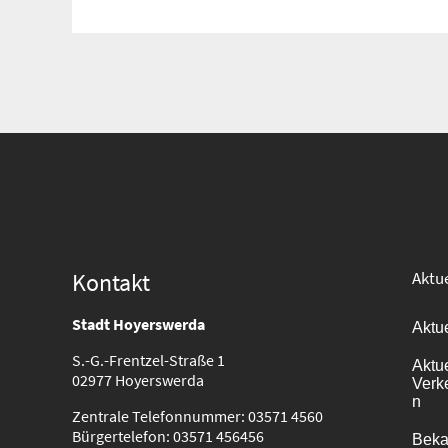
Suche
für:
Kontakt
Aktue
Stadt Hoyerswerda
Aktu
S.-G.-Frentzel-Straße 1
Aktu
02977 Hoyerswerda
Verk
n
Zentrale Telefonnummer: 03571 4560
Bürgertelefon: 03571 456456
Bek