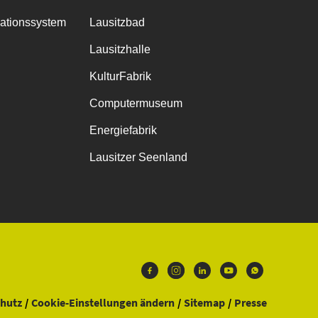
mationssystem
Lausitzbad
Lausitzhalle
KulturFabrik
Computermuseum
Energiefabrik
Lausitzer Seenland
hutz
Cookie-Einstellungen ändern
Sitemap
Presse