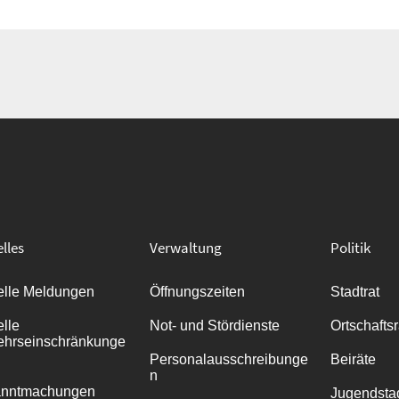
lles
Verwaltung
Politik
elle Meldungen
Öffnungszeiten
Stadtrat
elle
Not- und Stördienste
Ortschafts
ehrseinschränkunge
Personalausschreibunge
Beiräte
n
anntmachungen
Jugendstad