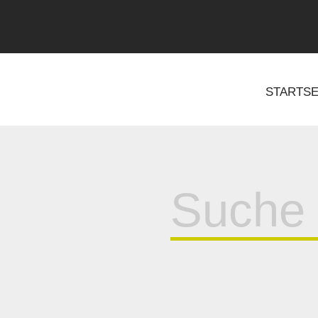
STARTSE
Suche
für: