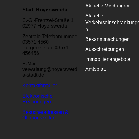
Aktuelle Meldungen
Stadt Hoyerswerda
Aktuelle
S.-G.-Frentzel-Straße 1
Verkehrseinschränkung
02977 Hoyerswerda
n
Zentrale Telefonnummer:
Bekanntmachungen
03571 4560
Bürgertelefon: 03571
Ausschreibungen
456456
Immobilienangebote
E-Mail:
Amtsblatt
verwaltung@hoyerswerd
a-stadt.de
Kontaktformular
Elektronische
Rechnungen
Besucheradressen &
Öffnungszeiten