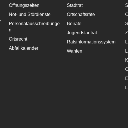
Öffnungszeiten
Stadtrat
S
Not- und Stördienste
Ortschaftsräte
O
e
Personalausschreibunge
Beiräte
S
n
Jugendstadtrat
Z
Ortsrecht
Ratsinformationssystem
L
Abfallkalender
Wahlen
L
K
C
E
L