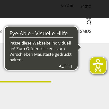
0,22 m
+13°C
Suchen
 STRUKTURWANDEL
KULTUR & TOURISMUS