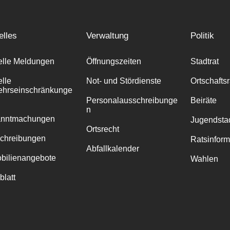
elles
Verwaltung
Politik
elle Meldungen
Öffnungszeiten
Stadtrat
elle
Not- und Stördienste
Ortschafts
ehrseinschränkunge
Personalausschreibunge
Beiräte
n
anntmachungen
Jugendstad
Ortsrecht
chreibungen
Ratsinfor
Abfallkalender
bilienangebote
Wahlen
blatt