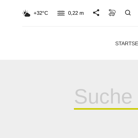
Su
+32°C
0,22 m
STARTSE
Suche
für: