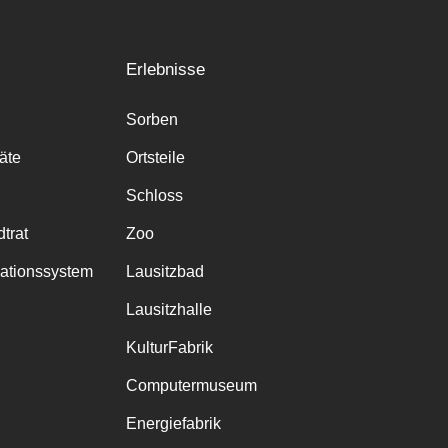
Erlebnisse
Sorben
räte
Ortsteile
Schloss
trat
Zoo
mationssystem
Lausitzbad
Lausitzhalle
KulturFabrik
Computermuseum
Energiefabrik