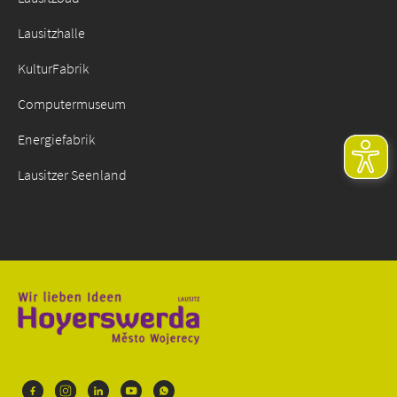
Lausitzhalle
KulturFabrik
Computermuseum
Energiefabrik
Lausitzer Seenland