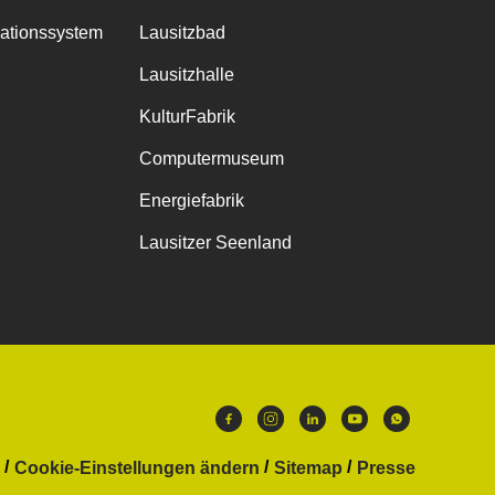
mationssystem
Lausitzbad
Lausitzhalle
KulturFabrik
Computermuseum
Energiefabrik
Lausitzer Seenland
Cookie-Einstellungen ändern
Sitemap
Presse