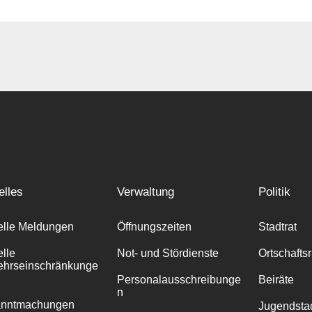
elles
Verwaltung
Politik
elle Meldungen
Öffnungszeiten
Stadtrat
elle
Not- und Stördienste
Ortschafts
ehrseinschränkunge
Personalausschreibunge
Beiräte
n
anntmachungen
Jugendstad