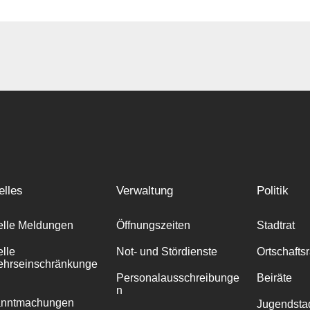
elles
Verwaltung
Politik
elle Meldungen
Öffnungszeiten
Stadtrat
elle
Not- und Stördienste
Ortschafts
ehrseinschränkunge
Personalausschreibunge
Beiräte
n
anntmachungen
Jugendstad