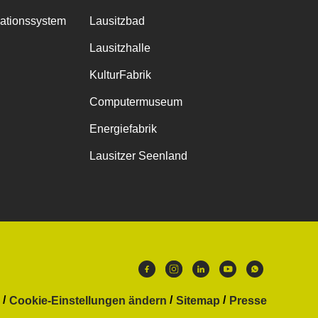
mationssystem
Lausitzbad
Lausitzhalle
KulturFabrik
Computermuseum
Energiefabrik
Lausitzer Seenland
Cookie-Einstellungen ändern
Sitemap
Presse