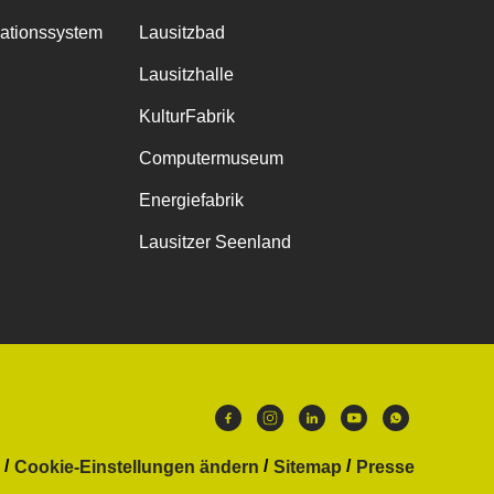
mationssystem
Lausitzbad
Lausitzhalle
KulturFabrik
Computermuseum
Energiefabrik
Lausitzer Seenland
Cookie-Einstellungen ändern
Sitemap
Presse