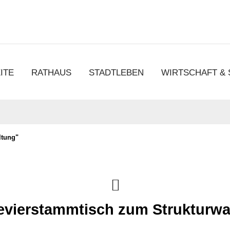
chen
ITE
RATHAUS
STADTLEBEN
WIRTSCHAFT &
ltung"
evierstammtisch zum Strukturw