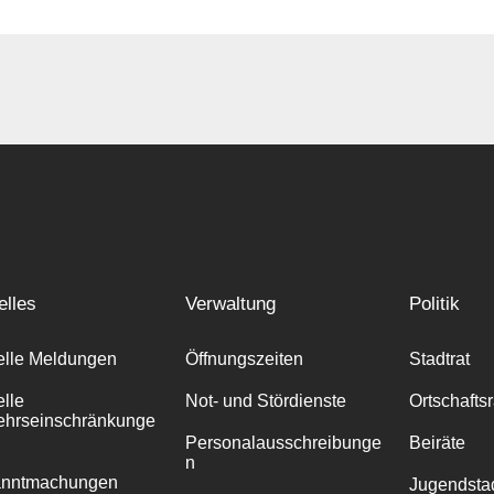
elles
Verwaltung
Politik
elle Meldungen
Öffnungszeiten
Stadtrat
elle
Not- und Stördienste
Ortschafts
ehrseinschränkunge
Personalausschreibunge
Beiräte
n
anntmachungen
Jugendstad