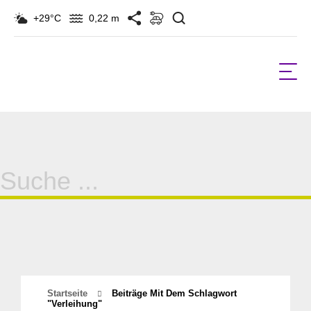
Suchen
+29°C
0,22 m
Suche
für:
Startseite
Beiträge Mit Dem Schlagwort
"Verleihung"