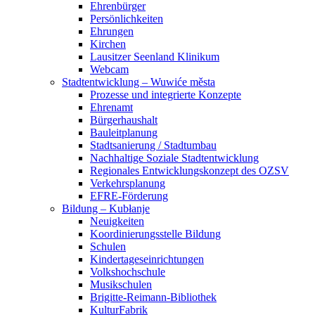
Ehrenbürger
Persönlichkeiten
Ehrungen
Kirchen
Lausitzer Seenland Klinikum
Webcam
Stadtentwicklung – Wuwiće města
Prozesse und integrierte Konzepte
Ehrenamt
Bürgerhaushalt
Bauleitplanung
Stadtsanierung / Stadtumbau
Nachhaltige Soziale Stadtentwicklung
Regionales Entwicklungskonzept des OZSV
Verkehrsplanung
EFRE-Förderung
Bildung – Kubłanje
Neuigkeiten
Koordinierungsstelle Bildung
Schulen
Kindertageseinrichtungen
Volkshochschule
Musikschulen
Brigitte-Reimann-Bibliothek
KulturFabrik