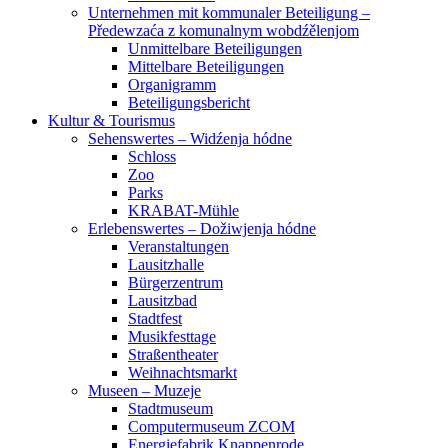
Unternehmen mit kommunaler Beteiligung –
Předewzaća z komunalnym wobdźělenjom
Unmittelbare Beteiligungen
Mittelbare Beteiligungen
Organigramm
Beteiligungsbericht
Kultur & Tourismus
Sehenswertes – Widźenja hódne
Schloss
Zoo
Parks
KRABAT-Mühle
Erlebenswertes – Dožiwjenja hódne
Veranstaltungen
Lausitzhalle
Bürgerzentrum
Lausitzbad
Stadtfest
Musikfesttage
Straßentheater
Weihnachtsmarkt
Museen – Muzeje
Stadtmuseum
Computermuseum ZCOM
Energiefabrik Knappenrode