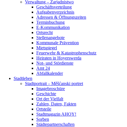
Verwaltung – Zarjadnistwo
Geschäftsverteilung
Aufgabenverzeichnis
Adressen & Öffnungszeiten
Terminbuchung
E-Kommunikation
Ortsrecht
Stellenangebote
Kommunale Prävention
Mietspiegel
Feuerwehr & Katastrophenschutz
Heiraten in Hoyerswerda
Not- und Stördienste
Amt 24
Abfallkalender
Stadtleben
Stadtportrait – Měšćanski portret
Imagebroschüre
Geschichte
Ort der Vielfalt
Zahlen, Daten, Fakten
Ortsteile
Stadtmagazin AHOY!
Sorben
Städtepartnerschaften