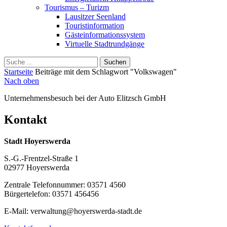
Tourismus – Turizm
Lausitzer Seenland
Touristinformation
Gästeinformationssystem
Virtuelle Stadtrundgänge
Suche
Schliessen
für:
Startseite
Beiträge mit dem Schlagwort "Volkswagen"
Nach oben
Unternehmensbesuch bei der Auto Elitzsch GmbH
Kontakt
Stadt Hoyerswerda
S.-G.-Frentzel-Straße 1
02977 Hoyerswerda
Zentrale Telefonnummer: 03571 4560
Bürgertelefon: 03571 456456
E-Mail: verwaltung@hoyerswerda-stadt.de