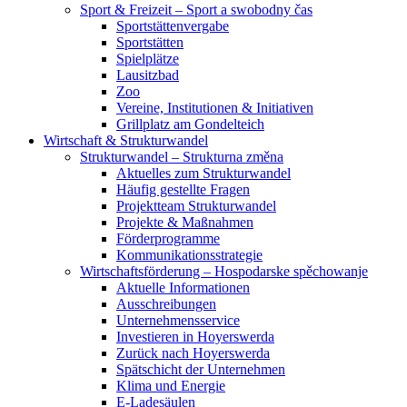
Sport & Freizeit – Sport a swobodny čas
Sportstättenvergabe
Sportstätten
Spielplätze
Lausitzbad
Zoo
Vereine, Institutionen & Initiativen
Grillplatz am Gondelteich
Wirtschaft & Strukturwandel
Strukturwandel – Strukturna změna
Aktuelles zum Strukturwandel
Häufig gestellte Fragen
Projektteam Strukturwandel
Projekte & Maßnahmen
Förderprogramme
Kommunikationsstrategie
Wirtschaftsförderung – Hospodarske spěchowanje
Aktuelle Informationen
Ausschreibungen
Unternehmensservice
Investieren in Hoyerswerda
Zurück nach Hoyerswerda
Spätschicht der Unternehmen
Klima und Energie
E-Ladesäulen