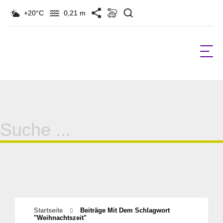
Suchen
+20°C
0,21 m
Suche
für:
Startseite
Beiträge Mit Dem Schlagwort
"weihnachtszeit"