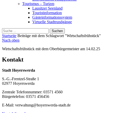
Tourismus – Turizm
Lausitzer Seenland
Touristinformation
Gästeinformationssystem
Virtuelle Stadtrundgänge
Suche
Schliessen
für:
Startseite
Beiträge mit dem Schlagwort "Wirtschaftsfrühstück"
Nach oben
Wirtschaftsfrühstück mit dem Oberbürgermeister am 14.02.25
Kontakt
Stadt Hoyerswerda
S.-G.-Frentzel-Straße 1
02977 Hoyerswerda
Zentrale Telefonnummer: 03571 4560
Bürgertelefon: 03571 456456
E-Mail: verwaltung@hoyerswerda-stadt.de