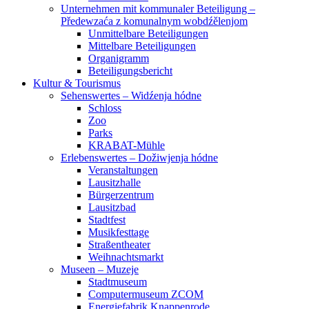
Unternehmen mit kommunaler Beteiligung –
Předewzaća z komunalnym wobdźělenjom
Unmittelbare Beteiligungen
Mittelbare Beteiligungen
Organigramm
Beteiligungsbericht
Kultur & Tourismus
Sehenswertes – Widźenja hódne
Schloss
Zoo
Parks
KRABAT-Mühle
Erlebenswertes – Dožiwjenja hódne
Veranstaltungen
Lausitzhalle
Bürgerzentrum
Lausitzbad
Stadtfest
Musikfesttage
Straßentheater
Weihnachtsmarkt
Museen – Muzeje
Stadtmuseum
Computermuseum ZCOM
Energiefabrik Knappenrode