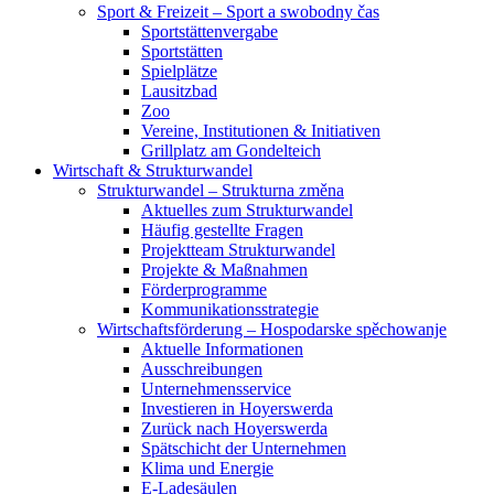
Sport & Freizeit – Sport a swobodny čas
Sportstättenvergabe
Sportstätten
Spielplätze
Lausitzbad
Zoo
Vereine, Institutionen & Initiativen
Grillplatz am Gondelteich
Wirtschaft & Strukturwandel
Strukturwandel – Strukturna změna
Aktuelles zum Strukturwandel
Häufig gestellte Fragen
Projektteam Strukturwandel
Projekte & Maßnahmen
Förderprogramme
Kommunikationsstrategie
Wirtschaftsförderung – Hospodarske spěchowanje
Aktuelle Informationen
Ausschreibungen
Unternehmensservice
Investieren in Hoyerswerda
Zurück nach Hoyerswerda
Spätschicht der Unternehmen
Klima und Energie
E-Ladesäulen