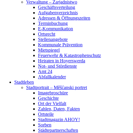
Verwaltung – Zarjadnistwo
Geschäftsverteilung
Aufgabenverzeichnis
Adressen & Öffnungszeiten
Terminbuchung
E-Kommunikation
Ortsrecht
Stellenangebote
Kommunale Prävention
Mietspiegel
Feuerwehr & Katastrophenschutz
Heiraten in Hoyerswerda
Not- und Stördienste
Amt 24
Abfallkalender
Stadtleben
Stadtportrait – Měšćanski portret
Imagebroschüre
Geschichte
Ort der Vielfalt
Zahlen, Daten, Fakten
Ortsteile
Stadtmagazin AHOY!
Sorben
Städtepartnerschaften