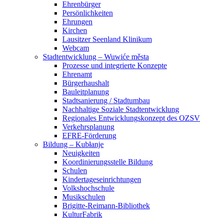
Ehrenbürger
Persönlichkeiten
Ehrungen
Kirchen
Lausitzer Seenland Klinikum
Webcam
Stadtentwicklung – Wuwiće města
Prozesse und integrierte Konzepte
Ehrenamt
Bürgerhaushalt
Bauleitplanung
Stadtsanierung / Stadtumbau
Nachhaltige Soziale Stadtentwicklung
Regionales Entwicklungskonzept des OZSV
Verkehrsplanung
EFRE-Förderung
Bildung – Kubłanje
Neuigkeiten
Koordinierungsstelle Bildung
Schulen
Kindertageseinrichtungen
Volkshochschule
Musikschulen
Brigitte-Reimann-Bibliothek
KulturFabrik