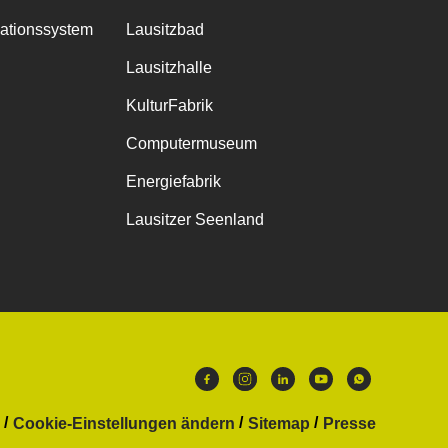
mationssystem
Lausitzbad
Lausitzhalle
KulturFabrik
Computermuseum
Energiefabrik
Lausitzer Seenland
Cookie-Einstellungen ändern
Sitemap
Presse