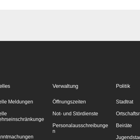
elles
Verwaltung
Politik
elle Meldungen
Öffnungszeiten
Stadtrat
elle
Not- und Stördienste
Ortschafts
ehrseinschränkunge
Personalausschreibunge
Beiräte
n
anntmachungen
Jugendstad