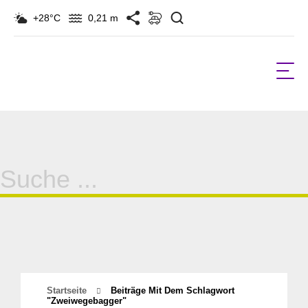
Suchen
+28°C
0,21 m
Suche
für:
Startseite
Beiträge Mit Dem Schlagwort
"Zweiwegebagger"