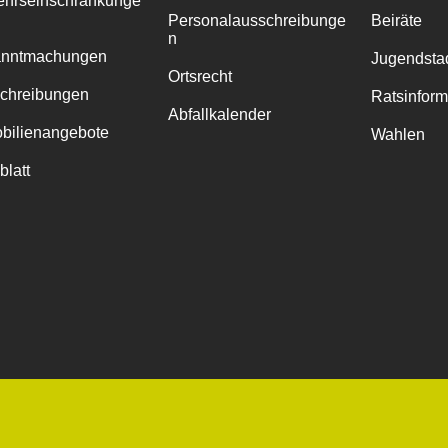
ehrseinschränkunge
Personalausschreibunge
Beiräte
n
anntmachungen
Jugendstad
Ortsrecht
chreibungen
Ratsinfor
Abfallkalender
bilienangebote
Wahlen
blatt