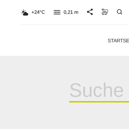
Su
+24°C
0,21 m
STARTSE
Suche
für: