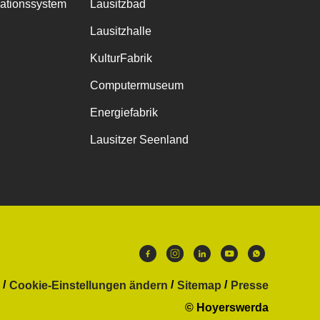
mationssystem
Lausitzbad
Lausitzhalle
KulturFabrik
Computermuseum
Energiefabrik
Lausitzer Seenland
Cookie-Einstellungen ändern
Sitemap
Presse
© Hoyerswerda