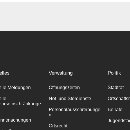
elles
Verwaltung
Politik
elle Meldungen
Öffnungszeiten
Stadtrat
elle
Not- und Stördienste
Ortschafts
ehrseinschränkunge
Personalausschreibunge
Beiräte
n
anntmachungen
Jugendstad
Ortsrecht