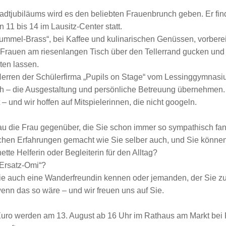
adtjubiläums wird es den beliebten Frauenbrunch geben. Er fin
n 11 bis 14 im Lausitz-Center statt.
ummel-Brass“, bei Kaffee und kulinarischen Genüssen, vorbere
 Frauen am riesenlangen Tisch über den Tellerrand gucken und
ten lassen.
rren der Schülerfirma „Pupils on Stage“ vom Lessinggymnasi
 – die Ausgestaltung und persönliche Betreuung übernehmen. D
 – und wir hoffen auf Mitspielerinnen, die nicht googeln.
enau die Frau gegenüber, die Sie schon immer so sympathisch f
leichen Erfahrungen gemacht wie Sie selber auch, und Sie könn
nette Helferin oder Begleiterin für den Alltag?
„Ersatz-Omi“?
ie auch eine Wanderfreundin kennen oder jemanden, der Sie zu
enn das so wäre – und wir freuen uns auf Sie.
Euro werden am 13. August ab 16 Uhr im Rathaus am Markt bei