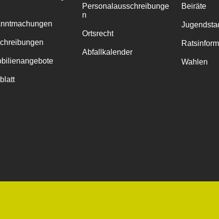
Personalausschreibunge
Beiräte
n
anntmachungen
Jugendstad
Ortsrecht
chreibungen
Ratsinfor
Abfallkalender
bilienangebote
Wahlen
blatt