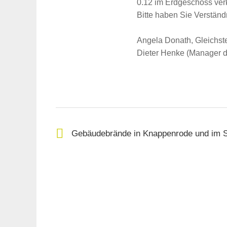
0.12 im Erdgeschoss verk
Suche
Bitte haben Sie Verständ
für:
Angela Donath, Gleichst
Dieter Henke (Manager d
Gebäudebrände in Knappenrode und im 