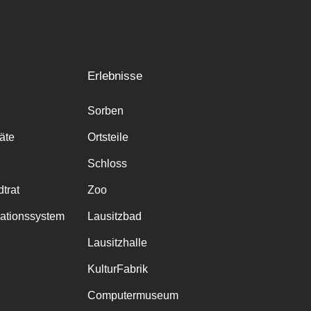
Erlebnisse
Sorben
räte
Ortsteile
Schloss
trat
Zoo
mationssystem
Lausitzbad
Lausitzhalle
KulturFabrik
Computermuseum