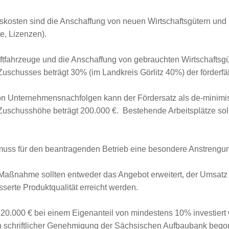
nskosten sind die Anschaffung von neuen Wirtschaftsgütern und
e, Lizenzen).
aftfahrzeuge und die Anschaffung von gebrauchten Wirtschaftsg
Zuschusses beträgt 30% (im Landkreis Görlitz 40%) der förderf
on Unternehmensnachfolgen kann der Fördersatz als de-minimis
uschusshöhe beträgt 200.000 €. Bestehende Arbeitsplätze soll
n muss für den beantragenden Betrieb eine besondere Anstrengu
Maßnahme sollten entweder das Angebot erweitert, der Umsatz 
sserte Produktqualität erreicht werden.
0.000 € bei einem Eigenanteil von mindestens 10% investiert 
 schriftlicher Genehmigung der Sächsischen Aufbaubank bego