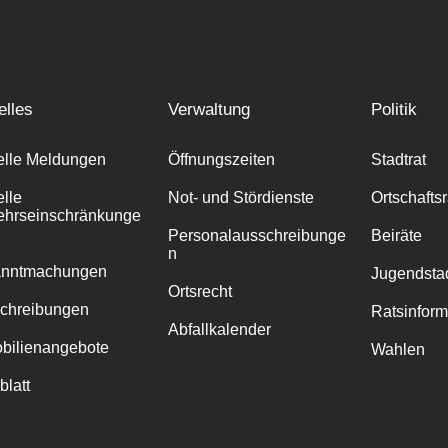
elles
Verwaltung
Politik
elle Meldungen
Öffnungszeiten
Stadtrat
elle
Not- und Stördienste
Ortschafts
ehrseinschränkunge
Personalausschreibunge
Beiräte
n
anntmachungen
Jugendstad
Ortsrecht
chreibungen
Ratsinfor
Abfallkalender
bilienangebote
Wahlen
blatt