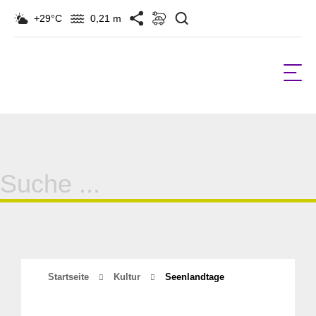
Suchen
+29°C
0,21 m
Suche
für:
Startseite
Kultur
Seenlandtage