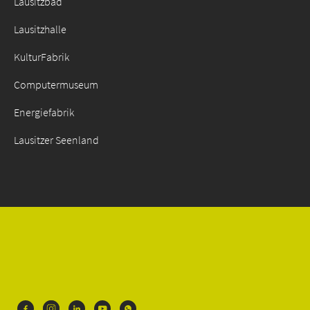
Lausitzbad
Lausitzhalle
KulturFabrik
Computermuseum
Energiefabrik
Lausitzer Seenland