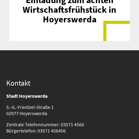
Wirtschaftsfrühstück in
Hoyerswerda
Suche
für:
Kontakt
Stadt Hoyerswerda
S.-G.-Frentzel-Straße 1
02977 Hoyerswerda
Zentrale Telefonnummer: 03571 4560
Bürgertelefon: 03571 456456