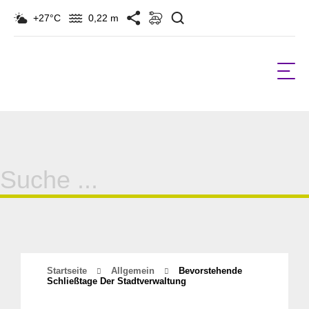
Suchen
+27°C
0,22 m
Suche
für:
Startseite
Allgemein
Bevorstehende
Schließtage Der Stadtverwaltung