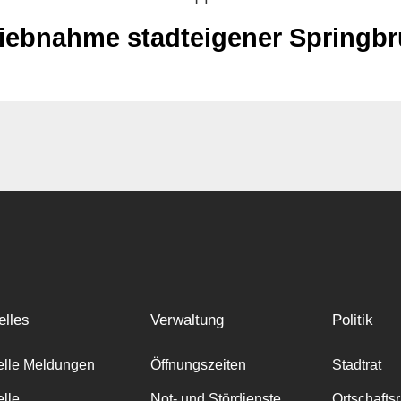
riebnahme stadteigener Springb
elles
Verwaltung
Politik
elle Meldungen
Öffnungszeiten
Stadtrat
elle
Not- und Stördienste
Ortschafts