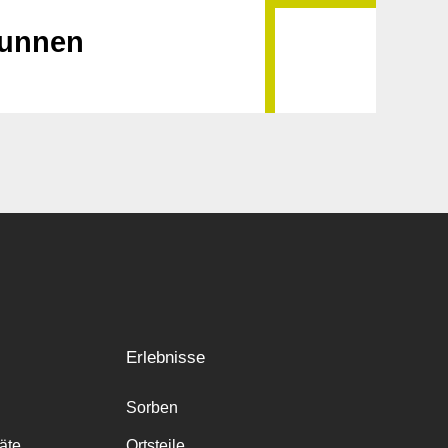
runnen
Erlebnisse
Sorben
räte
Ortsteile