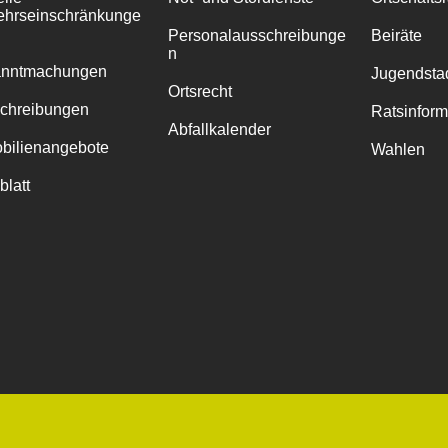
ehrseinschränkunge
Personalausschreibunge
Beiräte
n
anntmachungen
Jugendstad
Ortsrecht
chreibungen
Ratsinfor
Abfallkalender
bilienangebote
Wahlen
blatt