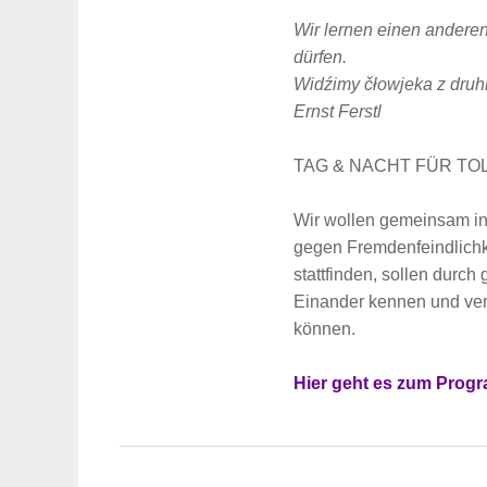
Wir lernen einen andere
dürfen.
Widźimy čłowjeka z druh
Ernst Ferstl
TAG & NACHT FÜR TOL
Wir wollen gemeinsam in
gegen Fremdenfeindlichke
stattfinden, sollen durch
Einander kennen und vers
können.
Suche
Hier geht es zum Prog
für: