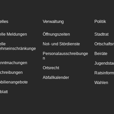
elles
Verwaltung
Politik
elle Meldungen
Öffnungszeiten
Stadtrat
elle
Not- und Stördienste
Ortschafts
ehrseinschränkunge
Personalausschreibunge
Beiräte
n
anntmachungen
Jugendstad
Ortsrecht
chreibungen
Ratsinfor
Abfallkalender
bilienangebote
Wahlen
blatt