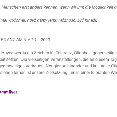
n Menschen erst anders kennen, wenn wir ihm die Möglichkeit g
imaj wočomaj, hdyž damy jemu móžnosć, być hinaši.
ERANZ AM 5. APRIL 2023
 Hoyerswerda ein Zeichen für Toleranz, Offenheit, gegenseiti
it setzen. Die vielseitigen Veranstaltungen, die an diesem Ta
 gegenseitiges Vertrauen, Neugier aufeinander und kulturelle Of
tehen lernen ist unsere Zielsetzung, um in einer toleranten W
rammflyer
.