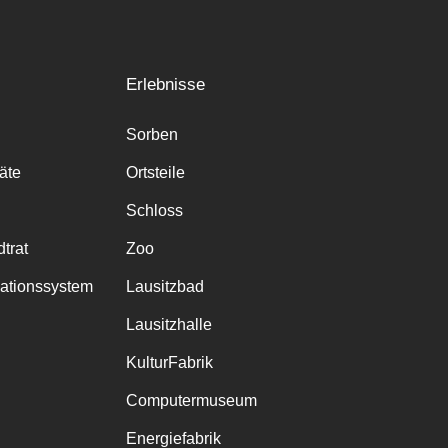
Erlebnisse
Sorben
räte
Ortsteile
Schloss
trat
Zoo
mationssystem
Lausitzbad
Lausitzhalle
KulturFabrik
Computermuseum
Energiefabrik