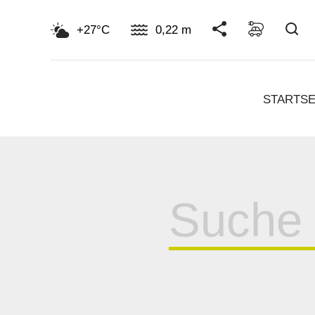
Su
+27°C
0,22 m
STARTSE
Suche
für: