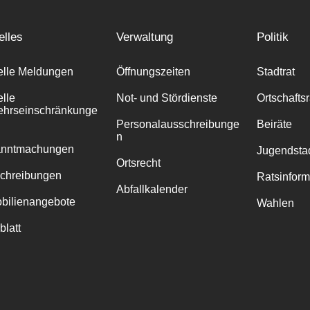
elles
Verwaltung
Politik
elle Meldungen
Öffnungszeiten
Stadtrat
elle
Not- und Stördienste
Ortschafts
ehrseinschränkunge
Personalausschreibunge
Beiräte
n
anntmachungen
Jugendstad
Ortsrecht
chreibungen
Ratsinfor
Abfallkalender
bilienangebote
Wahlen
blatt