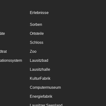
Erlebnisse
Sorben
räte
Ortsteile
Schloss
trat
Zoo
mationssystem
Lausitzbad
Lausitzhalle
KulturFabrik
Computermuseum
Energiefabrik
Lausitzer Seenland