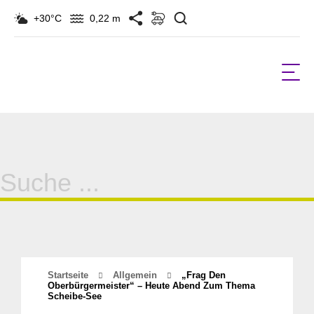
Suchen
+30°C
0,22 m
Suche
für:
Startseite
Allgemein
„Frag Den
Oberbürgermeister“ – Heute Abend Zum Thema
Scheibe-See