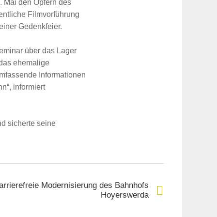
. Mai den Opfern des
entliche Filmvorführung
iner Gedenkfeier.
Seminar über das Lager
 das ehemalige
umfassende Informationen
“, informiert
d sicherte seine
barrierefreie Modernisierung des Bahnhofs
Hoyerswerda