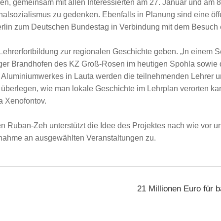
n, gemeinsam mit allen Interessierten am 27. Januar und am 8
alsozialismus zu gedenken. Ebenfalls in Planung sind eine öff
erlin zum Deutschen Bundestag in Verbindung mit dem Besuch e
 Lehrerfortbildung zur regionalen Geschichte geben. „In einem 
ager Brandhofen des KZ Groß-Rosen im heutigen Spohla sowie
 Aluminiumwerkes in Lauta werden die teilnehmenden Lehrer 
berlegen, wie man lokale Geschichte im Lehrplan verorten kann
ka Xenofontov.
n Ruban-Zeh unterstützt die Idee des Projektes nach wie vor un
lnahme an ausgewählten Veranstaltungen zu.
21 Millionen Euro für 