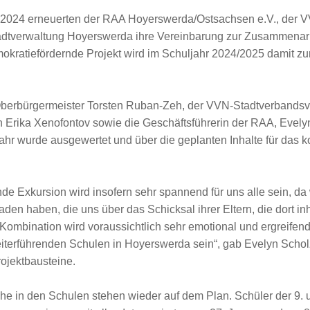
.2024 erneuerten der RAA Hoyerswerda/Ostsachsen e.V., der 
dtverwaltung Hoyerswerda ihre Vereinbarung zur Zusammenarbe
kratiefördernde Projekt wird im Schuljahr 2024/2025 damit zu
erbürgermeister Torsten Ruban-Zeh, der VVN-Stadtverbandsvo
n Erika Xenofontov sowie die Geschäftsführerin der RAA, Evel
ahr wurde ausgewertet und über die geplanten Inhalte für das
de Exkursion wird insofern sehr spannend für uns alle sein, da 
n haben, die uns über das Schicksal ihrer Eltern, die dort inha
Kombination wird voraussichtlich sehr emotional und ergreifend
iterführenden Schulen in Hoyerswerda sein“, gab Evelyn Schol
rojektbausteine.
e in den Schulen stehen wieder auf dem Plan. Schüler der 9.