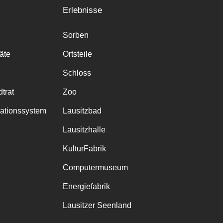
Erlebnisse
Sorben
räte
Ortsteile
Schloss
trat
Zoo
mationssystem
Lausitzbad
Lausitzhalle
KulturFabrik
Computermuseum
Energiefabrik
Lausitzer Seenland