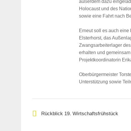
außerdem dazu eingelade
Holocaust und des Nation
sowie eine Fahrt nach B
Suche
Erneut soll es auch eine
für:
Elsterhorst, das Außenl
Zwangsarbeiterlager des
erhalten und gemeinsam ü
Projektkoordinatorin Eri
Oberbürgermeister Torste
Unterstützung sowie Tei
Rückblick 19. Wirtschaftsfrühstück