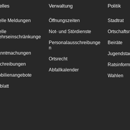
elles
Verwaltung
Politik
elle Meldungen
Öffnungszeiten
Stadtrat
elle
Not- und Stördienste
Ortschafts
ehrseinschränkunge
Personalausschreibunge
Beiräte
n
anntmachungen
Jugendstad
Ortsrecht
chreibungen
Ratsinfor
Abfallkalender
bilienangebote
Wahlen
blatt