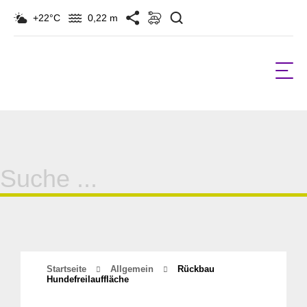
Suchen
+22°C
0,22 m
Suche
für:
Startseite
Allgemein
Rückbau
Hundefreilauffläche